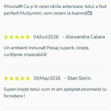
Minunat!!! Ca și în rezervările anterioare, totul a fost
perfect! Mulțumim, vom reveni la toamnă!🥰
- Alexandra Calara
04/Jun/2026
Un ambient minunat! Peisaj superb, liniște,
curățenie impecabilă!
- Stan Sorin
29/May/2026
Super,liniște totul cum m am așteptat,recomand cu
încredere !