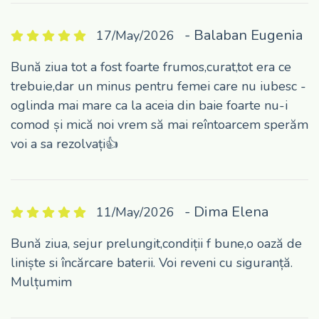
- Balaban Eugenia
17/May/2026
Bună ziua tot a fost foarte frumos,curat,tot era ce
trebuie,dar un minus pentru femei care nu iubesc -
oglinda mai mare ca la aceia din baie foarte nu-i
comod și mică noi vrem să mai reîntoarcem sperăm
voi a sa rezolvați👍
- Dima Elena
11/May/2026
Bună ziua, sejur prelungit,condiții f bune,o oază de
liniște si încărcare baterii. Voi reveni cu siguranță.
Mulțumim