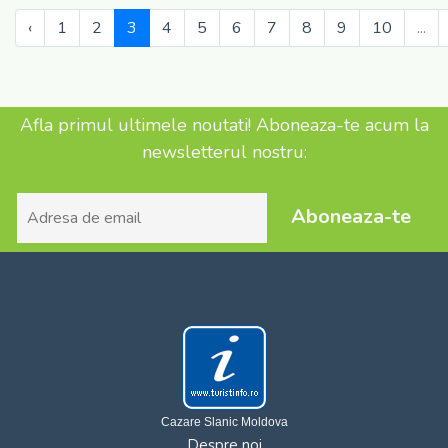
‹
1
2
3
4
5
6
7
8
9
10
...
Afla primul ultimele noutati! Aboneaza-te acum la
newsletterul nostru:
Aboneaza-te
Cazare Slanic Moldova
Despre noi