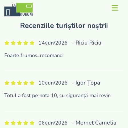
Recenziile turiștilor noștrii
Contact
Concept
- Riciu Riciu
14/Jun/2026
Rezerva Kub
Foarte frumos...recomand
Recenzii
Galerie
- Igor Țopa
10/Jun/2026
Despre noi
Totul a fost pe nota 10, cu siguranță mai revin
- Memet Camelia
06/Jun/2026