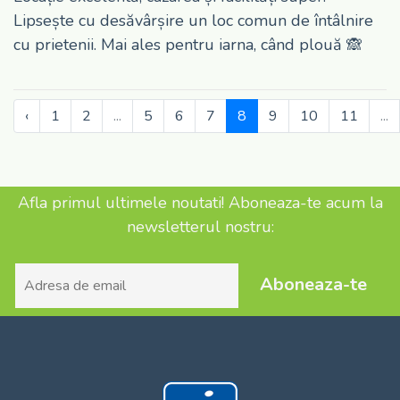
Lipsește cu desăvârșire un loc comun de întâlnire
cu prietenii. Mai ales pentru iarna, când plouă 🙈
‹
1
2
...
5
6
7
8
9
10
11
...
Afla primul ultimele noutati! Aboneaza-te acum la
newsletterul nostru:
Aboneaza-te