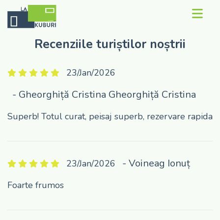
Recenziile turiștilor noștrii
Contact
Concept
23/Jan/2026
Rezerva Kub
- Gheorghiță Cristina Gheorghiță Cristina
Recenzii
Superb! Totul curat, peisaj superb, rezervare rapida
Galerie
Despre noi
- Voineag Ionuț
23/Jan/2026
Foarte frumos