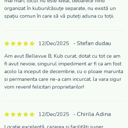
mai mari, locul nu este ideal, deoarece fiind
organizat în kuburi/căsuțe separate, nu există un
spațiu comun în care să vă puteți aduna cu toții.
- Stefan dudau
12/Dec/2025
Am avut Bellevue B, Kub curat, dotat cu tot ce am
fi avut nevoie, singurul impediment ar fi ca am fost
acolo la inceput de decembrie, cu o ploaie marunta
si permanenta care ne-a cam incurcat, la vara sigur
vom reveni! felicitari proprietarilor!
- Chirila Adina
12/Dec/2025
Locație excelentă, cazarea și facilități super.