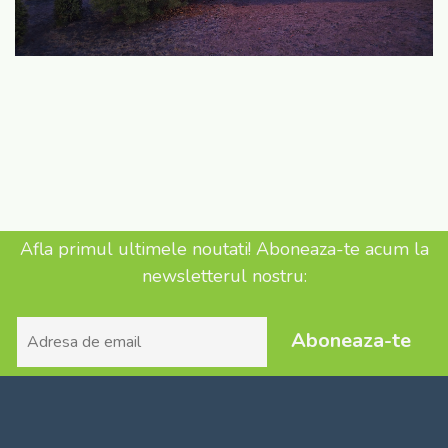
Afla primul ultimele noutati! Aboneaza-te acum la
newsletterul nostru:
Aboneaza-te