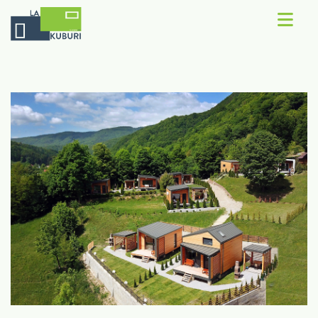
Contact
Concept
Rezerva Kub
Recenzii
Galerie
Despre noi