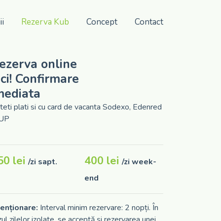
ii
Rezerva Kub
Concept
Contact
ezerva online
ici! Confirmare
mediata
teti plati si cu card de vacanta Sodexo, Edenred
 UP
50 lei
400 lei
/zi sapt.
/zi week-
end
enționare:
Interval minim rezervare: 2 nopți. În
zul zilelor izolate, se acceptă și rezervarea unei