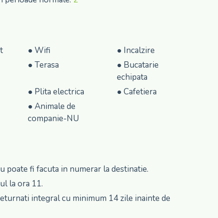
t
●
Wifi
●
Incalzire
●
Terasa
●
Bucatarie
echipata
●
Plita electrica
●
Cafetiera
●
Animale de
companie-NU
u poate fi facuta in numerar la destinatie.
ul la ora 11.
 returnati integral cu minimum 14 zile inainte de