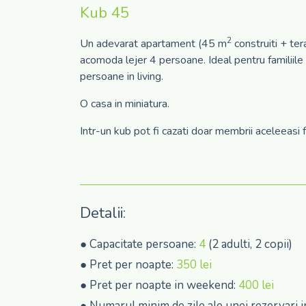
Kub 45
2
Un adevarat apartament (45 m
construiti + ter
acomoda lejer 4 persoane. Ideal pentru familiile
persoane in living.
O casa in miniatura.
Intr-un kub pot fi cazati doar membrii aceleeasi fam
Detalii:
● Capacitate persoane:
4
(2 adulti, 2 copii)
● Pret per noapte:
350 lei
● Pret per noapte in weekend:
400 lei
● Numarul minim de zile ale unei rezervari 