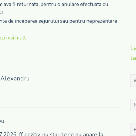
 ava fi returnata ,pentru o anulare efectuata cu
i.
ainte de inceperea sejurului sau pentru neprezentare
zi mai mult
L
ta
u Alexandru
vu
.2026, ff pozitiv, nu stiu de ce nu apare la