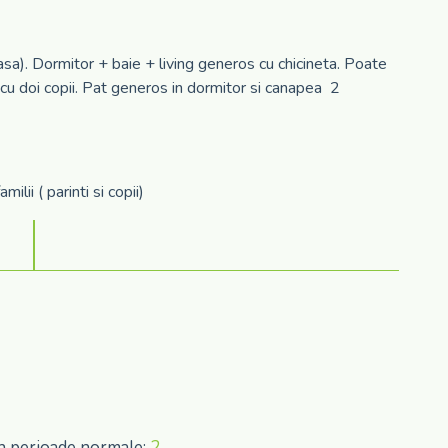
asa). Dormitor + baie + living generos cu chicineta. Poate
 cu doi copii. Pat generos in dormitor si canapea 2
ilii ( parinti si copii)
in perioade normale:
2