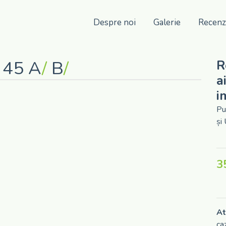
Despre noi
Galerie
Recenz
 45 A
/
B
/
R
a
i
Pu
și
3
At
ca