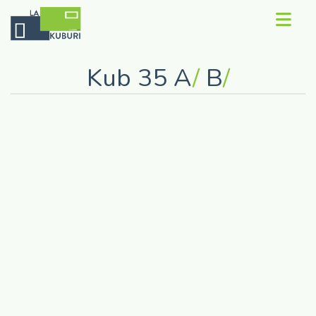
Contact
Kub 35 A
/
B
/
Concept
Rezerva Kub
Recenzii
Galerie
Despre noi