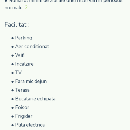
● Numarul minim de zile ale unei rezervari in perioade
normale:
2
Facilitati:
●
Parking
●
Aer conditionat
●
Wifi
●
Incalzire
●
TV
●
Fara mic dejun
●
Terasa
●
Bucatarie echipata
●
Foisor
●
Frigider
●
Plita electrica