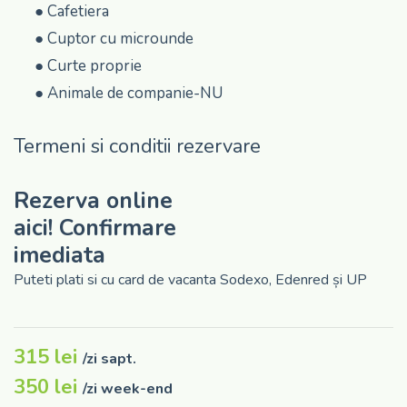
●
Cafetiera
●
Cuptor cu microunde
●
Curte proprie
●
Animale de companie-NU
Termeni si conditii rezervare
● Rezervarile se fac exclusiv online, plata nu poate fi
Rezerva online
facuta in numerar la destinatie
aici! Confirmare
● Check-inul se face la ora 14.30 iar check -outul la ora
imediata
11.
Puteti plati si cu card de vacanta Sodexo, Edenred și UP
● Rezervarea poate fi anulata si banii vor fi returnati
integral cu minimum 14 zile inainte de inceperea
sejurului.
315 lei
/zi sapt.
● Rezervarea poate fi anulata si 50% din sum ava fi
returnata ,pentru o anulare efectuata cu minimum 7
350 lei
/zi week-end
zile inainte de inceperea sejurului.