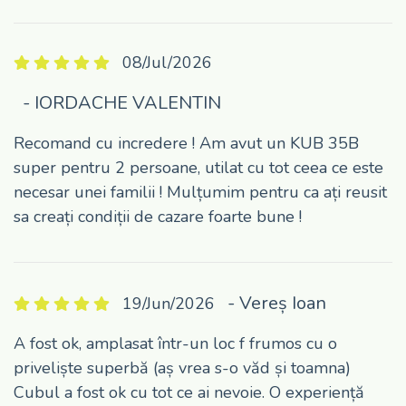
08/Jul/2026
- IORDACHE VALENTIN
Recomand cu incredere ! Am avut un KUB 35B
super pentru 2 persoane, utilat cu tot ceea ce este
necesar unei familii ! Mulțumim pentru ca ați reusit
sa creați condiții de cazare foarte bune !
- Vereș Ioan
19/Jun/2026
A fost ok, amplasat într-un loc f frumos cu o
priveliște superbă (aș vrea s-o văd și toamna)
Cubul a fost ok cu tot ce ai nevoie. O experiență