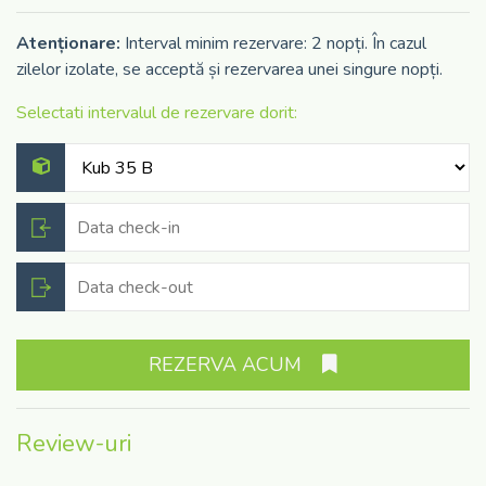
● Pentru anularile cu mai putin de 7 zile inainte de
Atenționare:
Interval minim rezervare: 2 nopți. În cazul
inceperea sejurului sau pentru neprezentare suma
zilelor izolate, se acceptă și rezervarea unei singure nopți.
platita va fi integral retinuta.
Selectati intervalul de rezervare dorit:
Vezi mai mult
Perioade speciale
● Data de inceput: 05/Apr/2026
● Data de sfarsit: 07/Apr/2026
● Pret: 390 lei/noapte
● Numar minim de zile: 2
REZERVA ACUM
Review-uri